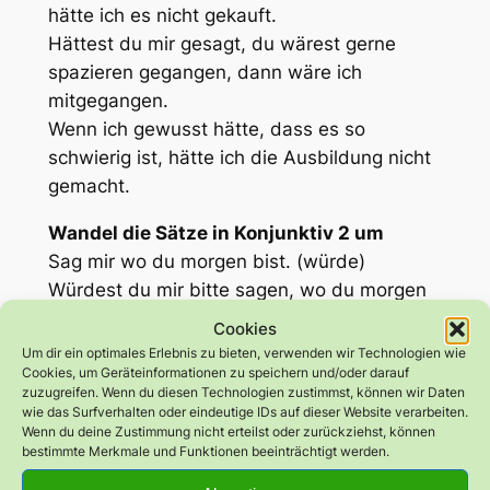
hätte ich es nicht gekauft.
Hättest du mir gesagt, du wärest gerne
spazieren gegangen, dann wäre ich
mitgegangen.
Wenn ich gewusst hätte, dass es so
schwierig ist, hätte ich die Ausbildung nicht
gemacht.
Wandel die Sätze in Konjunktiv 2 um
Sag mir wo du morgen bist. (würde)
Würdest du mir bitte sagen, wo du morgen
sein wirst?
Cookies
Um dir ein optimales Erlebnis zu bieten, verwenden wir Technologien wie
Würdest du mir bitte sagen, wo du morgen
Cookies, um Geräteinformationen zu speichern und/oder darauf
sein wirst?
zuzugreifen. Wenn du diesen Technologien zustimmst, können wir Daten
wie das Surfverhalten oder eindeutige IDs auf dieser Website verarbeiten.
Wenn du deine Zustimmung nicht erteilst oder zurückziehst, können
bestimmte Merkmale und Funktionen beeinträchtigt werden.
Holst du mich ins Kino ab? (würde, könnte)