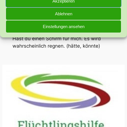
Akzeptieren
Ich weiß nicht wo ich die Karten kaufen soll.
(wüsste)
Ablehnen
Leihst du mir 100 €? (würde)
Wenn ich weiß wofür, kann es sein, dass du
Einstellungen ansehen
das Geld bekommst. (wüsste, könnte)
Hast du einen Schirm für mich. Es wird
wahrscheinlich regnen. (hätte, könnte)