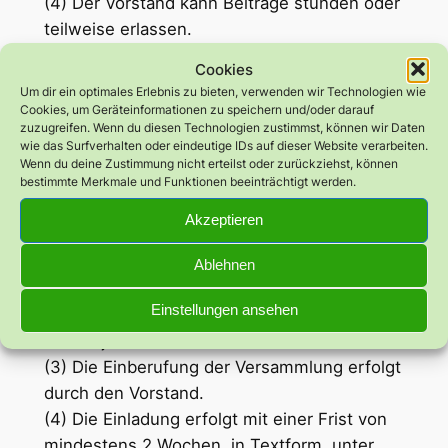
(4) Der Vorstand kann Beiträge stunden oder
teilweise erlassen.
(5) Eine Aufnahmegebühr wird nicht
Cookies
erhoben.
Um dir ein optimales Erlebnis zu bieten, verwenden wir Technologien wie
§ 11 Organe des Vereins
Cookies, um Geräteinformationen zu speichern und/oder darauf
zuzugreifen. Wenn du diesen Technologien zustimmst, können wir Daten
Organe des Vereins sind die
wie das Surfverhalten oder eindeutige IDs auf dieser Website verarbeiten.
Mitgliederversammlung, der Vorstand und
Wenn du deine Zustimmung nicht erteilst oder zurückziehst, können
bestimmte Merkmale und Funktionen beeinträchtigt werden.
der Beirat.
§ 12 Mitgliederversammlung
Akzeptieren
(1) Die Mitgliederversammlung ist das
oberste Vereinsorgan.
Ablehnen
(2) Die ordentliche Mitgliederversammlung
Einstellungen ansehen
findet im ersten Quartal eines jeden Ge
schäftsjahres statt.
(3) Die Einberufung der Versammlung erfolgt
durch den Vorstand.
(4) Die Einladung erfolgt mit einer Frist von
mindestens 2 Wochen, in Textform, unter