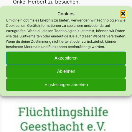
Onkel Herbert zu besuchen.
Hier hat er Mia kennengelernt.
Cookies
Um dir ein optimales Erlebnis zu bieten, verwenden wir Technologien wie
Otto ist im Herbst 2015 gestorben.
Cookies, um Geräteinformationen zu speichern und/oder darauf
zuzugreifen. Wenn du diesen Technologien zustimmst, können wir Daten
Stammbaum
wie das Surfverhalten oder eindeutige IDs auf dieser Website verarbeiten.
Wenn du deine Zustimmung nicht erteilst oder zurückziehst, können
bestimmte Merkmale und Funktionen beeinträchtigt werden.
Akzeptieren
Ablehnen
Einstellungen ansehen