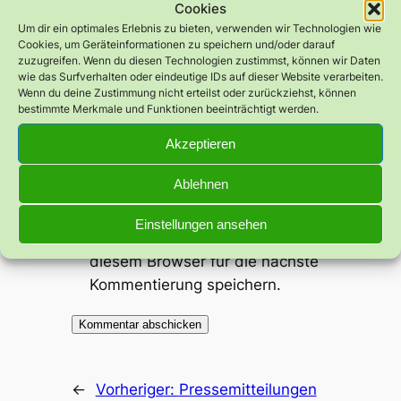
Cookies
Um dir ein optimales Erlebnis zu bieten, verwenden wir Technologien wie
Name
*
Cookies, um Geräteinformationen zu speichern und/oder darauf
zuzugreifen. Wenn du diesen Technologien zustimmst, können wir Daten
wie das Surfverhalten oder eindeutige IDs auf dieser Website verarbeiten.
E-Mail-Adresse
*
Wenn du deine Zustimmung nicht erteilst oder zurückziehst, können
bestimmte Merkmale und Funktionen beeinträchtigt werden.
Akzeptieren
Website
Ablehnen
Meinen Namen, meine E-Mail-
Einstellungen ansehen
Adresse und meine Website in
diesem Browser für die nächste
Kommentierung speichern.
←
Vorheriger:
Pressemitteilungen