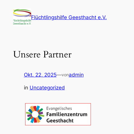
Zum
Inhalt
Flüchtlingshilfe Geesthacht e.V.
springen
Unsere Partner
Okt. 22, 2025
—
admin
von
in
Uncategorized